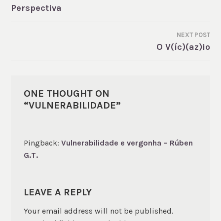
POST
Perspectiva
NAVIGATION
NEXT POST
O V(íc)(az)io
ONE THOUGHT ON
“
VULNERABILIDADE
”
Pingback:
Vulnerabilidade e vergonha – Rúben
G.T.
LEAVE A REPLY
Your email address will not be published.