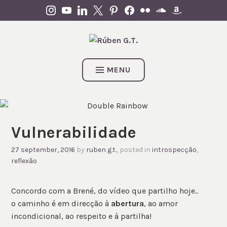
Skip
INSTAGRAM
YOUTUBE
LINKEDIN
X
PINTEREST
FACEBOOK
FLICKR
SOUNDCLOUD
AMAZON
to
content
MENU
Vulnerabilidade
27 september, 2016
by
ruben g.t.
, posted in
introspecção
,
reflexão
Concordo com a Brené, do vídeo que partilho hoje..
o caminho é em direcção à
abertura
, ao amor
incondicional, ao respeito e à partilha!