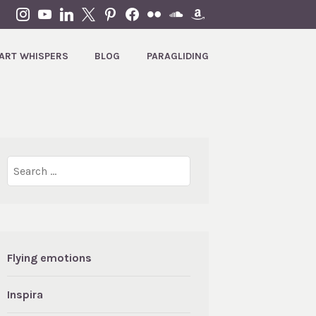
INSTAGRAM
YOUTUBE
LINKEDIN
X
PINTEREST
FACEBOOK
FLICKR
SOUNDCLOUD
AMAZON
ART WHISPERS
BLOG
PARAGLIDING
Search
for:
Flying emotions
Inspira