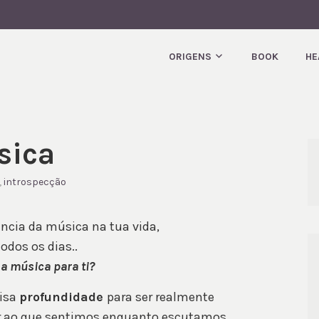
T.
ORIGENS
BOOK
HE
sica
,
introspecção
ância da música na tua vida,
odos os dias..
a música para ti?
cisa
profundidade
para ser realmente
ar ao que sentimos enquanto escutamos