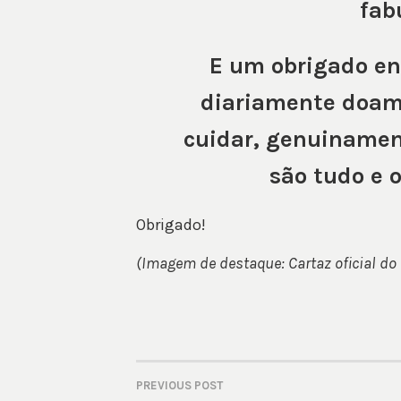
fab
E um obrigado en
diariamente doam
cuidar, genuinamen
são tudo e 
Obrigado!
(Imagem de destaque: Cartaz oficial do 
PREVIOUS POST
POST