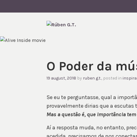
Skip
to
content
RÚBEN G.
O Poder da mú
19 august, 2018
by
ruben g.t.
, posted in
inspira
Se eu te perguntasse, qual a import
provavelmente dirias que a escutas t
Mas a questão é, que importância tem 
Aí a resposta muda, no entanto, pre
acedida, precisamos de nos conect