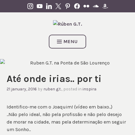
Skip
INSTAGRAM
YOUTUBE
LINKEDIN
X
PINTEREST
FACEBOOK
FLICKR
SOUNDCLOUD
AMAZON
to
content
MENU
Até onde irias.. por ti
21 january, 2016
by
ruben g.t.
, posted in
inspira
Identifico-me com o Joaquim! (vídeo em baixo..)
..Não pelo ideal, não pela profissão e não pelo desejo
de morar na cidade, mas pela determinação em seguir
um Sonho..